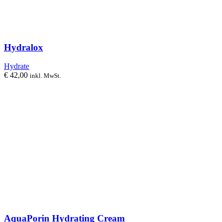
Hydralox
Hydrate
€
42,00
inkl. MwSt.
AquaPorin Hydrating Cream