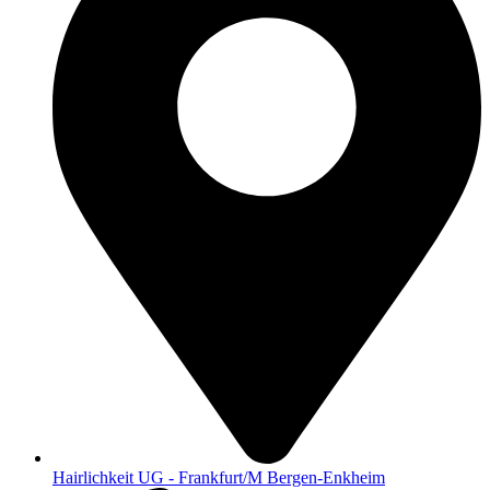
Hairlichkeit UG - Frankfurt/M Bergen-Enkheim