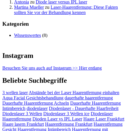
Antonia
zu
Diode laser versus IPL laser
Martina Mueller
zu
Laser-Haarentfernung: Diese Fakten
sollten Sie vor der Behandlung kennen
Kategorien
Wissenswertes
(8)
Instagram
Besuchen Sie uns auch auf Instagram >> Hier entlang
Beliebte Suchbegriffe
3 wellen laser
Abstände bei der Laser Haarentfernung einhalten
Aqua Facial Gesichtsbehandlung
dauerhafte haarentfernung
Dauerhafte Haarentfernung Achseln
Dauerhafte Haarentfernung
Intimbereich
diodenlaser
Diodenlaser - Dauerhafte Haarfreiheit
Diodenlaser 3 Wellen
Diodenlaser 3 Wellen ice
Diodenlaser
Haarentfernung
Dioden Laser vs IPL Laser
Haare Laser Frankfurt
Haare lasern Frankfurt
Haarentfernung Frankfurt
Haarentfernung
Gesicht
Haarentfernung Intimbereich
Haarentfernung mit